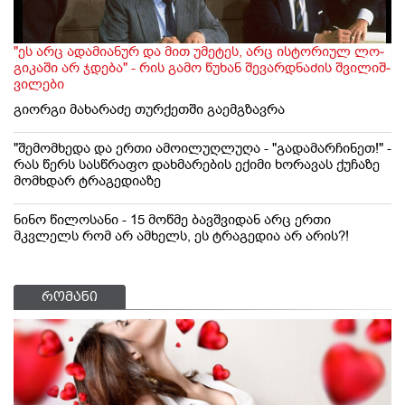
"ეს არც ადა­მი­ა­ნურ და მით უმე­ტეს, არც ის­ტო­რი­ულ ლო­
გი­კა­ში არ ჯდე­ბა" - რის გა­მო წუ­ხან შე­ვარ­დ­ნა­ძის შვი­ლიშ­
ვი­ლე­ბი
გიორგი მახარაძე თურქეთში გაემგზავრა
"შემომხედა და ერთი ამოილუღლუღა - "გადამარჩინეთ!" -
რას წერს სასწრაფო დახმარების ექიმი ხორავას ქუჩაზე
მომხდარ ტრაგედიაზე
ნინო წილოსანი - 15 მოწმე ბავშვიდან არც ერთი
მკვლელს რომ არ ამხელს, ეს ტრაგედია არ არის?!
რომანი