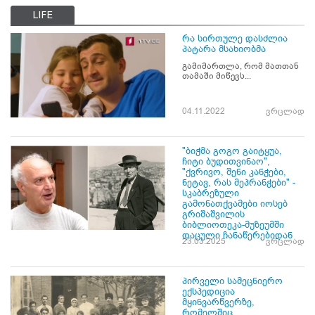
LIFE
რა სირთულე დასძლია
პატარა მსახიობმა
გამიმართლა, რომ მათთან
თამაში მიწევს...
04.11.2022
ვრცლად
"ბიჭმა გოგო გაიტყუა,
ჩიტი ბუდითვინაო",
"ქვრივო, შენი კანჭები,
ნეტავ, რას მეპრანჭები" -
სკაბრეზული
გამონათქვამები იოსებ
გრიშაშვილის
ბიბლიოთეკა-მუზეუმში
დაცული ჩანაწერებიდან
23.03.2025
ვრცლად
პირველი სამეცნიერო
ექსპედიცია
მყინვარწვერზე,
რომელშიც