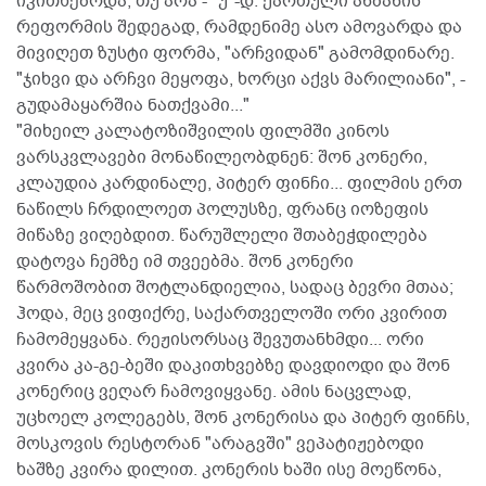
იკითხებოდა, თუ არა - "უ"-დ. ქართული ანბანის
რეფორმის შედეგად, რამდენიმე ასო ამოვარდა და
მივიღეთ ზუსტი ფორმა, "არჩვიდან" გამომდინარე.
"ჯიხვი და არჩვი მეყოფა, ხორცი აქვს მარილიანი", -
გუდამაყარშია ნათქვამი..."
"მიხეილ კალატოზიშვილის ფილმში კინოს
ვარსკვლავები მონაწილეობდნენ: შონ კონერი,
კლაუდია კარდინალე, პიტერ ფინჩი... ფილმის ერთ
ნაწილს ჩრდილოეთ პოლუსზე, ფრანც იოზეფის
მიწაზე ვიღებდით. წარუშლელი შთაბეჭდილება
დატოვა ჩემზე იმ თვეებმა. შონ კონერი
წარმოშობით შოტლანდიელია, სადაც ბევრი მთაა;
ჰოდა, მეც ვიფიქრე, საქართველოში ორი კვირით
ჩამომეყვანა. რეჟისორსაც შევუთანხმდი... ორი
კვირა კა-გე-ბეში დაკითხვებზე დავდიოდი და შონ
კონერიც ვეღარ ჩამოვიყვანე. ამის ნაცვლად,
უცხოელ კოლეგებს, შონ კონერისა და პიტერ ფინჩს,
მოსკოვის რესტორან "არაგვში" ვეპატიჟებოდი
ხაშზე კვირა დილით. კონერის ხაში ისე მოეწონა,