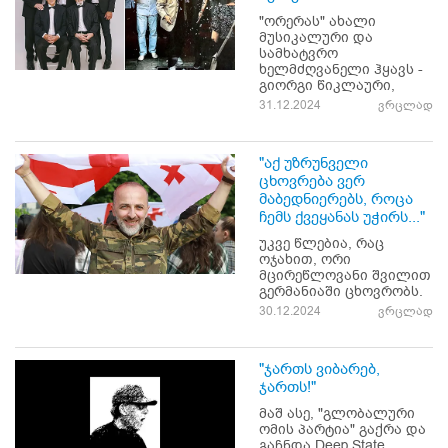
"ორერას" ახალი
მუსიკალური და
სამხატვრო
ხელმძღვანელი ჰყავს -
გიორგი წიკლაური,
31.12.2024
ვრცლად
"აქ უზრუნველი
ცხოვრება ვერ
მაბედნიერებს, როცა
ჩემს ქვეყანას უჭირს..."
უკვე წლებია, რაც
ოჯახით, ორი
მცირეწლოვანი შვილით
გერმანიაში ცხოვრობს.
30.12.2024
ვრცლად
"ჯართს ვიბარებ,
ჯართს!"
მაშ ასე, "გლობალური
ომის პარტია" გაქრა და
გაჩნდა Deep State.