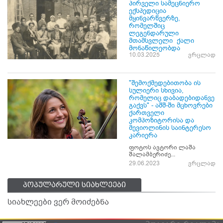
პირველი სამეცნიერო
ექსპედიცია
მყინვარწვერზე,
რომელშიც
ლეგენდარული
მთამსვლელი ქალი
მონაწილეობდა
10.03.2025
ვრცლად
"შემოქმედებითობა ის
სულიერი სხივია,
რომელიც დაბადებიდანვე
გაქვს" - აშშ-ში მცხოვრები
ქართველი
კომპოზიტორისა და
მევიოლინის საინტერესო
კარიერა
ფოტოს ავტორი ლაშა
შალამბერიძე...
29.06.2023
ვრცლად
პოპულარული სიახლეები
სიახლეები ვერ მოიძებნა