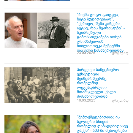
"ბიჭმა გოგო გაიტყუა,
ჩიტი ბუდითვინაო",
"ქვრივო, შენი კანჭები,
ნეტავ, რას მეპრანჭები" -
სკაბრეზული
გამონათქვამები იოსებ
გრიშაშვილის
ბიბლიოთეკა-მუზეუმში
დაცული ჩანაწერებიდან
23.03.2025
ვრცლად
პირველი სამეცნიერო
ექსპედიცია
მყინვარწვერზე,
რომელშიც
ლეგენდარული
მთამსვლელი ქალი
მონაწილეობდა
10.03.2025
ვრცლად
"შემოქმედებითობა ის
სულიერი სხივია,
რომელიც დაბადებიდანვე
გაქვს" - აშშ-ში მცხოვრები