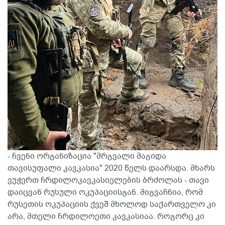
- ჩვენი ორგანიზაცია "მრგვალი მაგიდა
თავისუფალი კავკასია" 2020 წელს დაარსდა. მხარს
ვუჭერთ ჩრდილოკავკასიელების ბრძოლას - თავი
დაიცვან რუსული ოკუპაციისგან. მიგვაჩნია, რომ
რუსეთის ოკუპაციის ქვეშ მხოლოდ საქართველო კი
არა, მთელი ჩრდილოეთი კავკასიაა. როგორც კი