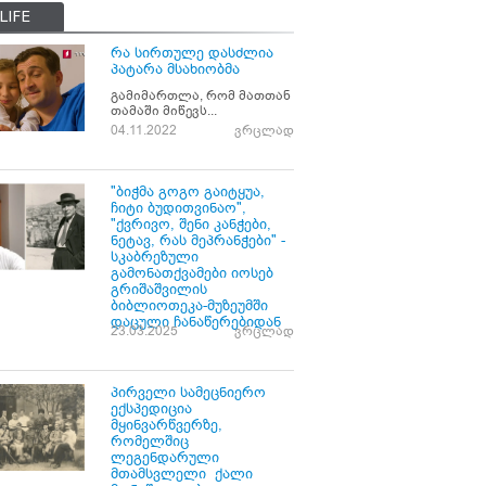
LIFE
რა სირთულე დასძლია
პატარა მსახიობმა
გამიმართლა, რომ მათთან
თამაში მიწევს...
04.11.2022
ვრცლად
"ბიჭმა გოგო გაიტყუა,
ჩიტი ბუდითვინაო",
"ქვრივო, შენი კანჭები,
ნეტავ, რას მეპრანჭები" -
სკაბრეზული
გამონათქვამები იოსებ
გრიშაშვილის
ბიბლიოთეკა-მუზეუმში
დაცული ჩანაწერებიდან
23.03.2025
ვრცლად
პირველი სამეცნიერო
ექსპედიცია
მყინვარწვერზე,
რომელშიც
ლეგენდარული
მთამსვლელი ქალი