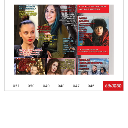
051
050
049
048
047
046
არქივი