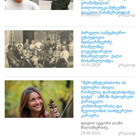
გრიშაშვილის
ბიბლიოთეკა-მუზეუმში
დაცული ჩანაწერებიდან
23.03.2025
ვრცლად
პირველი სამეცნიერო
ექსპედიცია
მყინვარწვერზე,
რომელშიც
ლეგენდარული
მთამსვლელი ქალი
მონაწილეობდა
10.03.2025
ვრცლად
"შემოქმედებითობა ის
სულიერი სხივია,
რომელიც დაბადებიდანვე
გაქვს" - აშშ-ში მცხოვრები
ქართველი
კომპოზიტორისა და
მევიოლინის საინტერესო
კარიერა
ფოტოს ავტორი ლაშა
შალამბერიძე...
29.06.2023
ვრცლად