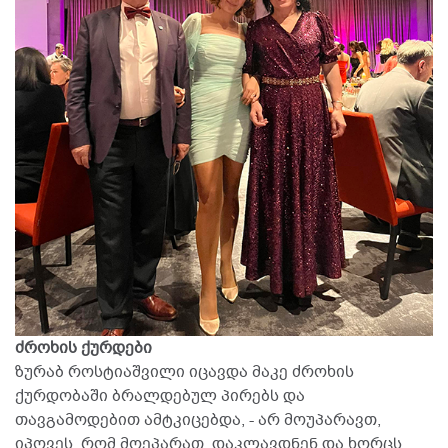
ძროხის ქურდები
ზურაბ როსტიაშვილი იცავდა მაკე ძროხის
ქურდობაში ბრალდებულ პირებს და
თავგამოდებით ამტკიცებდა, - არ მოუპარავთ,
იპოვეს. რომ მოეპარათ, დაკლავდნენ და ხორცს