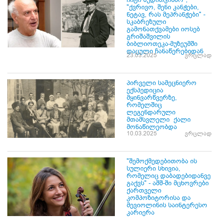
"ქვრივო, შენი კანჭები,
ნეტავ, რას მეპრანჭები" -
სკაბრეზული
გამონათქვამები იოსებ
გრიშაშვილის
ბიბლიოთეკა-მუზეუმში
დაცული ჩანაწერებიდან
23.03.2025
ვრცლად
პირველი სამეცნიერო
ექსპედიცია
მყინვარწვერზე,
რომელშიც
ლეგენდარული
მთამსვლელი ქალი
მონაწილეობდა
10.03.2025
ვრცლად
"შემოქმედებითობა ის
სულიერი სხივია,
რომელიც დაბადებიდანვე
გაქვს" - აშშ-ში მცხოვრები
ქართველი
კომპოზიტორისა და
მევიოლინის საინტერესო
კარიერა