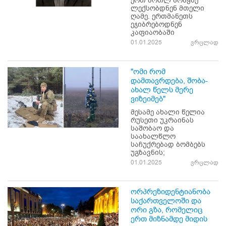
ერთ ბოთლ არაყზე
ლექსობდნენ მთელი
ღამე. ერთმანეთს
ეჯიბრებოდნენ
კაფიაობაში
01.01.2025
ვრცლად
"ომი რომ
დამთავრდება, შობა-
ახალ წელს მერე
ვიზეიმებ"
მესამე ახალი წელია
რუსეთი უკრაინას
საშობაო და
საახალწლო
საჩუქრებად ბომბებს
უგზავნის;
01.01.2025
ვრცლად
ორპრეზიდენტიანობა
საქართველოში და
ორი გზა, რომელიც
ერთ მიზნამდე მიდის