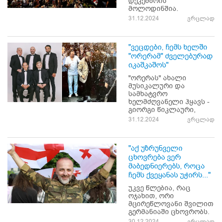
დეკემბრის
მოლოდინშია.
31.12.2024
ვრცლად
"ვეცდები, ჩემს ხელში
"ორერამ" ძველებურად
იკაშკაშოს"
"ორერას" ახალი
მუსიკალური და
სამხატვრო
ხელმძღვანელი ჰყავს -
გიორგი წიკლაური,
31.12.2024
ვრცლად
"აქ უზრუნველი
ცხოვრება ვერ
მაბედნიერებს, როცა
ჩემს ქვეყანას უჭირს..."
უკვე წლებია, რაც
ოჯახით, ორი
მცირეწლოვანი შვილით
გერმანიაში ცხოვრობს.
30.12.2024
ვრცლად