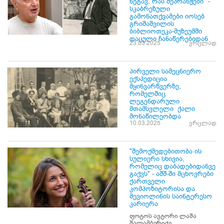
ნეტავ, რას მეპრანჭები" -
სკაბრეზული
გამონათქვამები იოსებ
გრიშაშვილის
ბიბლიოთეკა-მუზეუმში
დაცული ჩანაწერებიდან
23.03.2025
ვრცლად
პირველი სამეცნიერო
ექსპედიცია
მყინვარწვერზე,
რომელშიც
ლეგენდარული
მთამსვლელი ქალი
მონაწილეობდა
10.03.2025
ვრცლად
"შემოქმედებითობა ის
სულიერი სხივია,
რომელიც დაბადებიდანვე
გაქვს" - აშშ-ში მცხოვრები
ქართველი
კომპოზიტორისა და
მევიოლინის საინტერესო
კარიერა
ფოტოს ავტორი ლაშა
შალამბერიძე...