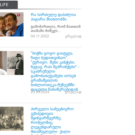
LIFE
რა სირთულე დასძლია
პატარა მსახიობმა
გამიმართლა, რომ მათთან
თამაში მიწევს...
04.11.2022
ვრცლად
"ბიჭმა გოგო გაიტყუა,
ჩიტი ბუდითვინაო",
"ქვრივო, შენი კანჭები,
ნეტავ, რას მეპრანჭები" -
სკაბრეზული
გამონათქვამები იოსებ
გრიშაშვილის
ბიბლიოთეკა-მუზეუმში
დაცული ჩანაწერებიდან
23.03.2025
ვრცლად
პირველი სამეცნიერო
ექსპედიცია
მყინვარწვერზე,
რომელშიც
ლეგენდარული
მთამსვლელი ქალი