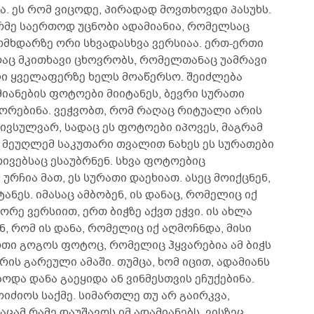
თა. ეს რომ ვიცოდე, პირადად მოვთხოვდი პასუხს.
ურმე საერთოდ უცნობი ადამიანია, რომელსაც
ომხდარზე ორი სხვადასხვა ვერსიაა. ერთ-ერთი
აც მკითხავი ცხოვრობს, რომელთანაც უამრავი
ალი ყველაფერზე ხელს მოაწერსო. შეიძლება
მიანების ფოტოები მიიტანეს, ბევრი სურათი
ორებინა. ვეჭვობთ, რომ რაღაც რიტუალი არის
მივსულვარ, სადაც ეს ფოტოები იპოვეს, მაგრამ
 მეუღლემ საკუთარი თვალით ნახეს ეს სურათები
რივებსაც ესაუბრნენ. სხვა ფოტოებიც
ურჩია მათ, ეს სურათი დაეხიათ. ასეც მოიქცნენ,
ანეს. იმასაც ამბობენ, ის დანაც, რომელიც იქ
ეორე ვერსიით, ერთ ბიჭზე აქვთ ეჭვი. ის ახლა
 რომ ის დანა, რომელიც იქ აღმოჩნდა, მისი
თი გოგოს ფოტოც, რომელიც ჰყვარებია ამ ბიჭს
რის გარეული ამაში. თუმცა, ხომ იცით, ადამიანს
ოდა დანა გაეყიდა ან ვინმესთვის ეჩუქებინა.
იძიოს საქმე. სიმართლე თუ არ გაირკვა,
ცამ რამე დაუშავოს იმ ადამიანებს, ვისზეც