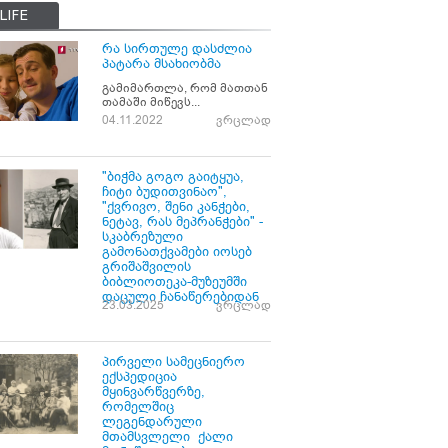
LIFE
რა სირთულე დასძლია
პატარა მსახიობმა
გამიმართლა, რომ მათთან
თამაში მიწევს...
04.11.2022
ვრცლად
"ბიჭმა გოგო გაიტყუა,
ჩიტი ბუდითვინაო",
"ქვრივო, შენი კანჭები,
ნეტავ, რას მეპრანჭები" -
სკაბრეზული
გამონათქვამები იოსებ
გრიშაშვილის
ბიბლიოთეკა-მუზეუმში
დაცული ჩანაწერებიდან
23.03.2025
ვრცლად
პირველი სამეცნიერო
ექსპედიცია
მყინვარწვერზე,
რომელშიც
ლეგენდარული
მთამსვლელი ქალი