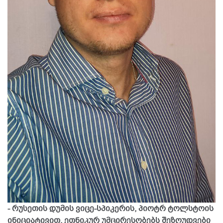
- რუსეთის დუმის ვიცე-სპიკერის, პიოტრ ტოლსტოის
ინიციატივით, ეთნიკურ უმცირესობებს შეზღუდვები