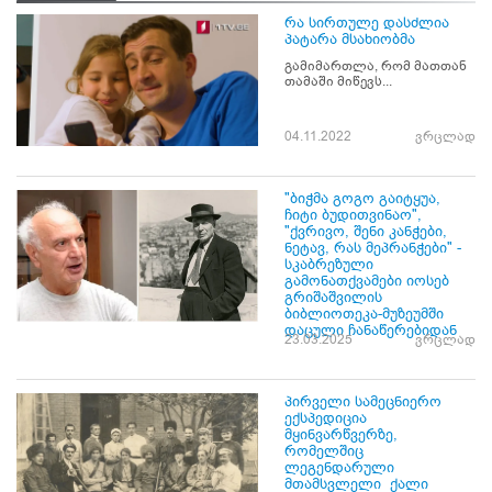
რა სირთულე დასძლია
პატარა მსახიობმა
გამიმართლა, რომ მათთან
თამაში მიწევს...
04.11.2022
ვრცლად
"ბიჭმა გოგო გაიტყუა,
ჩიტი ბუდითვინაო",
"ქვრივო, შენი კანჭები,
ნეტავ, რას მეპრანჭები" -
სკაბრეზული
გამონათქვამები იოსებ
გრიშაშვილის
ბიბლიოთეკა-მუზეუმში
დაცული ჩანაწერებიდან
23.03.2025
ვრცლად
პირველი სამეცნიერო
ექსპედიცია
მყინვარწვერზე,
რომელშიც
ლეგენდარული
მთამსვლელი ქალი