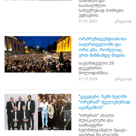
საშობაო და
საახალწლო
საჩუქრებად ბომბებს
უგზავნის;
01.01.2025
ვრცლად
ორპრეზიდენტიანობა
საქართველოში და
ორი გზა, რომელიც
ერთ მიზნამდე მიდის
საქართველო 29
დეკემბრის
მოლოდინშია.
31.12.2024
ვრცლად
"ვეცდები, ჩემს ხელში
"ორერამ" ძველებურად
იკაშკაშოს"
"ორერას" ახალი
მუსიკალური და
სამხატვრო
ხელმძღვანელი ჰყავს -
გიორგი წიკლაური,