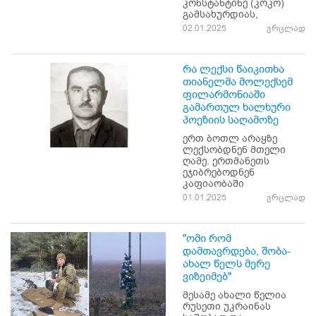
კონსტანტინე (კოკო)
გამსახურდიას,
02.01.2025
ვრცლად
რა ლექსი წაიკითხა
თიანელმა მოლექსემ
ფილარმონიაში
გამართულ ხალხური
პოეზიის საღამოზე
ერთ ბოთლ არაყზე
ლექსობდნენ მთელი
ღამე. ერთმანეთს
ეჯიბრებოდნენ
კაფიაობაში
01.01.2025
ვრცლად
"ომი რომ
დამთავრდება, შობა-
ახალ წელს მერე
ვიზეიმებ"
მესამე ახალი წელია
რუსეთი უკრაინას