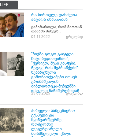
LIFE
რა სირთულე დასძლია
პატარა მსახიობმა
გამიმართლა, რომ მათთან
თამაში მიწევს...
04.11.2022
ვრცლად
"ბიჭმა გოგო გაიტყუა,
ჩიტი ბუდითვინაო",
"ქვრივო, შენი კანჭები,
ნეტავ, რას მეპრანჭები" -
სკაბრეზული
გამონათქვამები იოსებ
გრიშაშვილის
ბიბლიოთეკა-მუზეუმში
დაცული ჩანაწერებიდან
23.03.2025
ვრცლად
პირველი სამეცნიერო
ექსპედიცია
მყინვარწვერზე,
რომელშიც
ლეგენდარული
მთამსვლელი ქალი