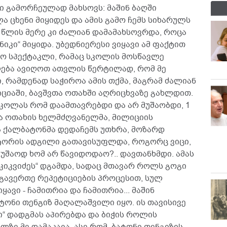
დი გამორჩეულად მახსოვს: მაშინ ბაღში
ა ცხენი მიყიდეს და ამის გამო ჩემს სიხარულს
 წლის მერე კი ძალიან დამამახსოვრდა, როცა
იკი“ მიყიდა. უბედნიერესი ვიყავი ამ ფაქტით
იყო სპექტაკლი, რამაც სკოლის მოსწავლე
ება ავიღოთ ათვლის წერტილად, რომ მე
, რამდენად საჭიროა ამის თქმა, მაგრამ ძალიან
ციაში, ბავშვთა ოთახში აღრიცხვაზე გახლდით.
სკოლას რომ დაამთავრებდი და არ მუშაობდი, 1
თა ოთახის ხელმძღვანელმა, მილიციის
ა ქალბატონმა დედაჩემს უთხრა, მოზარდ
ტორის ადგილი გათავისუფლდა, როგორც ვიცი,
მუშაოდ ხომ არ წავიდოდაო?.. დავთანხმდი. ამას
„კიკვიძეს“ დგამდა, სადაც მთავარ როლს გოგი
 გავერთე რეპეტიციების პროცესით, სულ
ავი - ჩამითრია და ჩამითრია... მაშინ
ტონი თენგიზ მაღალაშვილი იყო. ის თავისივე
ჭი“ დადგმას აპირებდა და ბიჭის როლის
ზე მე დამაკავა. ასე რომ, ბატონი თენგიზის