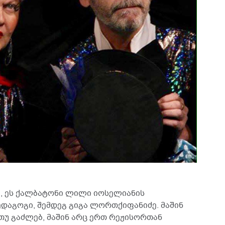
ცი, ეს ქალბატონი ლილი იოსელიანის
პედაგოგი, შემდეგ გიგა ლორთქიფანიძე. მაშინ
თუ გაძლებ, მაშინ არც ერთ რეჟისორთან