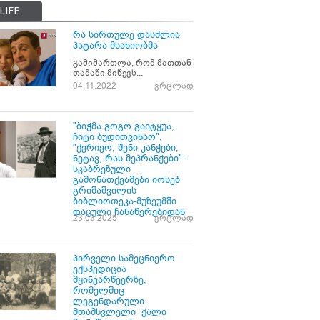
LIFE
რა სირთულე დასძლია
პატარა მსახიობმა
გამიმართლა, რომ მათთან
თამაში მიწევს...
04.11.2022
ვრცლად
"ბიჭმა გოგო გაიტყუა,
ჩიტი ბუდითვინაო",
"ქვრივო, შენი კანჭები,
ნეტავ, რას მეპრანჭები" -
სკაბრეზული
გამონათქვამები იოსებ
გრიშაშვილის
ბიბლიოთეკა-მუზეუმში
დაცული ჩანაწერებიდან
23.03.2025
ვრცლად
პირველი სამეცნიერო
ექსპედიცია
მყინვარწვერზე,
რომელშიც
ლეგენდარული
მთამსვლელი ქალი