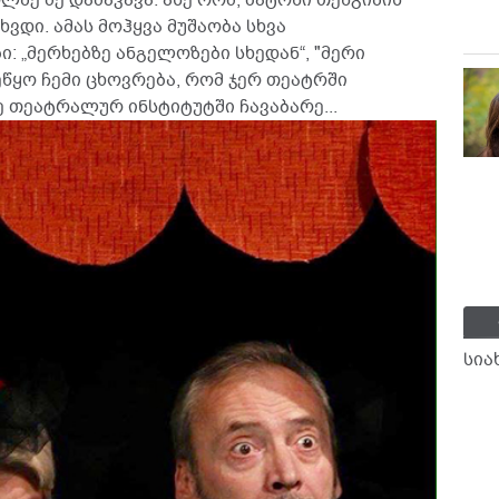
ვდი. ამას მოჰყვა მუშაობა სხვა
: „მერხებზე ანგელოზები სხედან“, "მერი
აეწყო ჩემი ცხოვრება, რომ ჯერ თეატრში
ე თეატრალურ ინსტიტუტში ჩავაბარე...
სია