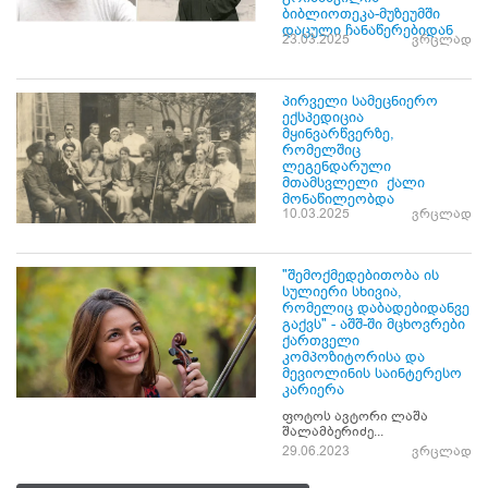
ბიბლიოთეკა-მუზეუმში
დაცული ჩანაწერებიდან
23.03.2025
ვრცლად
პირველი სამეცნიერო
ექსპედიცია
მყინვარწვერზე,
რომელშიც
ლეგენდარული
მთამსვლელი ქალი
მონაწილეობდა
10.03.2025
ვრცლად
"შემოქმედებითობა ის
სულიერი სხივია,
რომელიც დაბადებიდანვე
გაქვს" - აშშ-ში მცხოვრები
ქართველი
კომპოზიტორისა და
მევიოლინის საინტერესო
კარიერა
ფოტოს ავტორი ლაშა
შალამბერიძე...
29.06.2023
ვრცლად