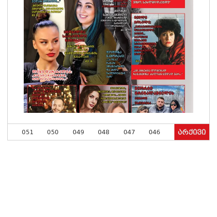
051
050
049
048
047
046
არქივი