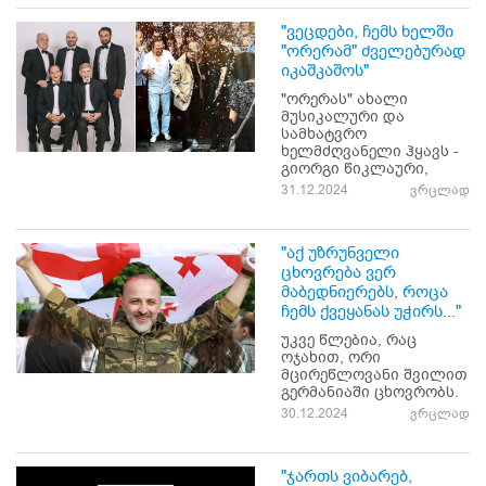
"ვეცდები, ჩემს ხელში
"ორერამ" ძველებურად
იკაშკაშოს"
"ორერას" ახალი
მუსიკალური და
სამხატვრო
ხელმძღვანელი ჰყავს -
გიორგი წიკლაური,
31.12.2024
ვრცლად
"აქ უზრუნველი
ცხოვრება ვერ
მაბედნიერებს, როცა
ჩემს ქვეყანას უჭირს..."
უკვე წლებია, რაც
ოჯახით, ორი
მცირეწლოვანი შვილით
გერმანიაში ცხოვრობს.
30.12.2024
ვრცლად
"ჯართს ვიბარებ,