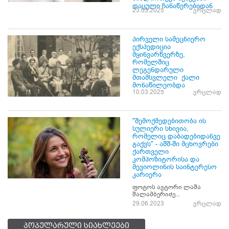
დაცული ჩანაწერებიდან
23.03.2025
ვრცლად
პირველი სამეცნიერო
ექსპედიცია
მყინვარწვერზე,
რომელშიც
ლეგენდარული
მთამსვლელი ქალი
მონაწილეობდა
10.03.2025
ვრცლად
"შემოქმედებითობა ის
სულიერი სხივია,
რომელიც დაბადებიდანვე
გაქვს" - აშშ-ში მცხოვრები
ქართველი
კომპოზიტორისა და
მევიოლინის საინტერესო
კარიერა
ფოტოს ავტორი ლაშა
შალამბერიძე...
29.06.2023
ვრცლად
პოპულარული სიახლეები