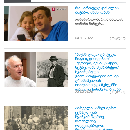
რა სირთულე დასძლია
პატარა მსახიობმა
გამიმართლა, რომ მათთან
თამაში მიწევს...
04.11.2022
ვრცლად
"ბიჭმა გოგო გაიტყუა,
ჩიტი ბუდითვინაო",
"ქვრივო, შენი კანჭები,
ნეტავ, რას მეპრანჭები" -
სკაბრეზული
გამონათქვამები იოსებ
გრიშაშვილის
ბიბლიოთეკა-მუზეუმში
დაცული ჩანაწერებიდან
23.03.2025
ვრცლად
პირველი სამეცნიერო
ექსპედიცია
მყინვარწვერზე,
რომელშიც
ლეგენდარული
მთამსვლელი ქალი