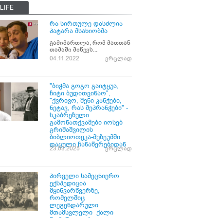
LIFE
რა სირთულე დასძლია
პატარა მსახიობმა
გამიმართლა, რომ მათთან
თამაში მიწევს...
04.11.2022
ვრცლად
"ბიჭმა გოგო გაიტყუა,
ჩიტი ბუდითვინაო",
"ქვრივო, შენი კანჭები,
ნეტავ, რას მეპრანჭები" -
სკაბრეზული
გამონათქვამები იოსებ
გრიშაშვილის
ბიბლიოთეკა-მუზეუმში
დაცული ჩანაწერებიდან
23.03.2025
ვრცლად
პირველი სამეცნიერო
ექსპედიცია
მყინვარწვერზე,
რომელშიც
ლეგენდარული
მთამსვლელი ქალი