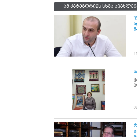
ამ კატეგორიის სხვა სიახლეე
"
ა
წ
1
ს
ქ
გ
0
რ
გ
გ