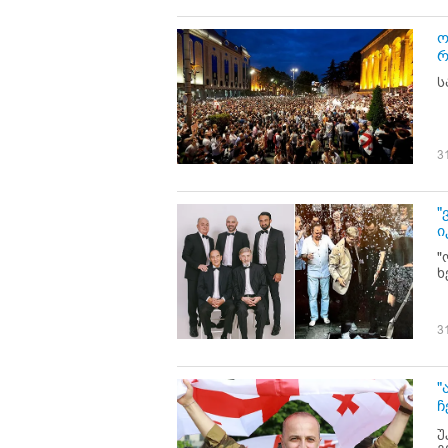
ო
რ
ს
3
"
ი
"
ხ
3
"
ჩ
უ