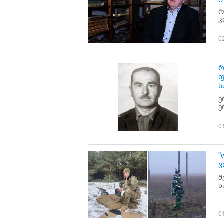
რ
კ
0
რ
ფ
ს
ე
ე
0
"
ვ
მ
ს
0