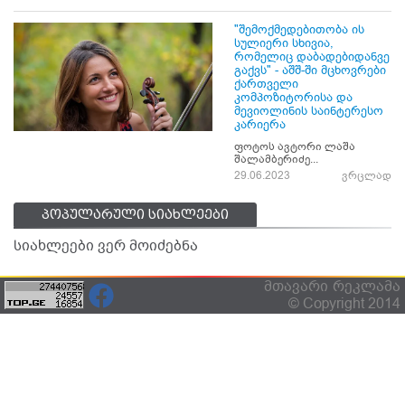
"შემოქმედებითობა ის
სულიერი სხივია,
რომელიც დაბადებიდანვე
გაქვს" - აშშ-ში მცხოვრები
ქართველი
კომპოზიტორისა და
მევიოლინის საინტერესო
კარიერა
ფოტოს ავტორი ლაშა
შალამბერიძე...
29.06.2023
ვრცლად
პოპულარული სიახლეები
სიახლეები ვერ მოიძებნა
მთავარი
რეკლამა
© Copyright 2014