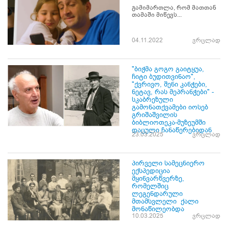
გამიმართლა, რომ მათთან
თამაში მიწევს...
04.11.2022
ვრცლად
"ბიჭმა გოგო გაიტყუა,
ჩიტი ბუდითვინაო",
"ქვრივო, შენი კანჭები,
ნეტავ, რას მეპრანჭები" -
სკაბრეზული
გამონათქვამები იოსებ
გრიშაშვილის
ბიბლიოთეკა-მუზეუმში
დაცული ჩანაწერებიდან
23.03.2025
ვრცლად
პირველი სამეცნიერო
ექსპედიცია
მყინვარწვერზე,
რომელშიც
ლეგენდარული
მთამსვლელი ქალი
მონაწილეობდა
10.03.2025
ვრცლად