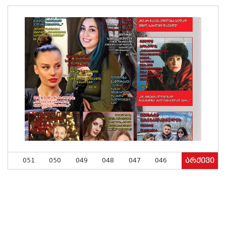
051
050
049
048
047
046
არქივი