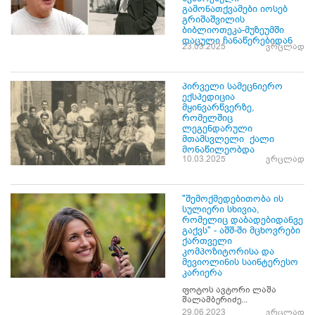
გამონათქვამები იოსებ
გრიშაშვილის
ბიბლიოთეკა-მუზეუმში
დაცული ჩანაწერებიდან
23.03.2025
ვრცლად
პირველი სამეცნიერო
ექსპედიცია
მყინვარწვერზე,
რომელშიც
ლეგენდარული
მთამსვლელი ქალი
მონაწილეობდა
10.03.2025
ვრცლად
"შემოქმედებითობა ის
სულიერი სხივია,
რომელიც დაბადებიდანვე
გაქვს" - აშშ-ში მცხოვრები
ქართველი
კომპოზიტორისა და
მევიოლინის საინტერესო
კარიერა
ფოტოს ავტორი ლაშა
შალამბერიძე...
29.06.2023
ვრცლად