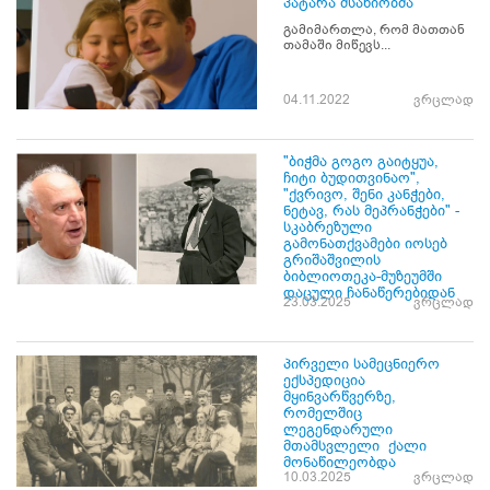
პატარა მსახიობმა
გამიმართლა, რომ მათთან
თამაში მიწევს...
04.11.2022
ვრცლად
"ბიჭმა გოგო გაიტყუა,
ჩიტი ბუდითვინაო",
"ქვრივო, შენი კანჭები,
ნეტავ, რას მეპრანჭები" -
სკაბრეზული
გამონათქვამები იოსებ
გრიშაშვილის
ბიბლიოთეკა-მუზეუმში
დაცული ჩანაწერებიდან
23.03.2025
ვრცლად
პირველი სამეცნიერო
ექსპედიცია
მყინვარწვერზე,
რომელშიც
ლეგენდარული
მთამსვლელი ქალი
მონაწილეობდა
10.03.2025
ვრცლად