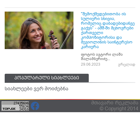
"შემოქმედებითობა ის
სულიერი სხივია,
რომელიც დაბადებიდანვე
გაქვს" - აშშ-ში მცხოვრები
ქართველი
კომპოზიტორისა და
მევიოლინის საინტერესო
კარიერა
ფოტოს ავტორი ლაშა
შალამბერიძე...
29.06.2023
ვრცლად
პოპულარული სიახლეები
სიახლეები ვერ მოიძებნა
მთავარი
რეკლამა
© Copyright 2014