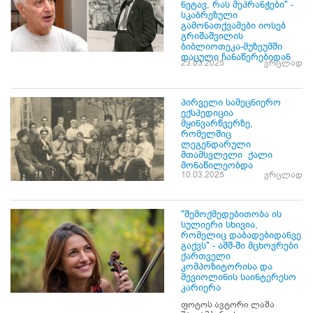
ნეტავ, რას მეპრანჭები" -
სკაბრეზული
გამონათქვამები იოსებ
გრიშაშვილის
ბიბლიოთეკა-მუზეუმში
დაცული ჩანაწერებიდან
23.03.2025
ვრცლად
პირველი სამეცნიერო
ექსპედიცია
მყინვარწვერზე,
რომელშიც
ლეგენდარული
მთამსვლელი ქალი
მონაწილეობდა
10.03.2025
ვრცლად
"შემოქმედებითობა ის
სულიერი სხივია,
რომელიც დაბადებიდანვე
გაქვს" - აშშ-ში მცხოვრები
ქართველი
კომპოზიტორისა და
მევიოლინის საინტერესო
კარიერა
ფოტოს ავტორი ლაშა