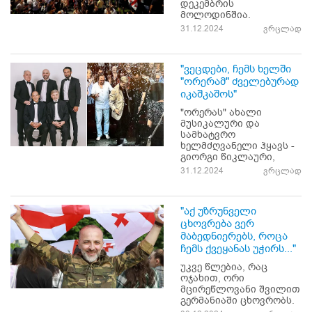
დეკემბრის
მოლოდინშია.
31.12.2024
ვრცლად
"ვეცდები, ჩემს ხელში
"ორერამ" ძველებურად
იკაშკაშოს"
"ორერას" ახალი
მუსიკალური და
სამხატვრო
ხელმძღვანელი ჰყავს -
გიორგი წიკლაური,
31.12.2024
ვრცლად
"აქ უზრუნველი
ცხოვრება ვერ
მაბედნიერებს, როცა
ჩემს ქვეყანას უჭირს..."
უკვე წლებია, რაც
ოჯახით, ორი
მცირეწლოვანი შვილით
გერმანიაში ცხოვრობს.