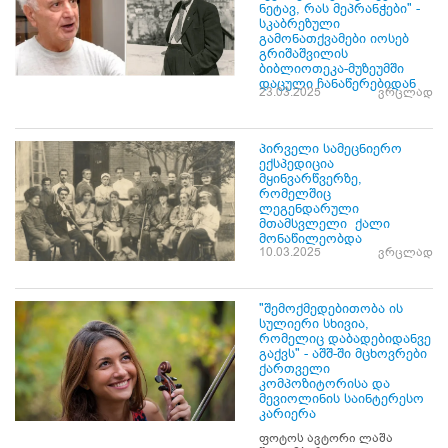
ნეტავ, რას მეპრანჭები" -
სკაბრეზული
გამონათქვამები იოსებ
გრიშაშვილის
ბიბლიოთეკა-მუზეუმში
დაცული ჩანაწერებიდან
23.03.2025
ვრცლად
პირველი სამეცნიერო
ექსპედიცია
მყინვარწვერზე,
რომელშიც
ლეგენდარული
მთამსვლელი ქალი
მონაწილეობდა
10.03.2025
ვრცლად
"შემოქმედებითობა ის
სულიერი სხივია,
რომელიც დაბადებიდანვე
გაქვს" - აშშ-ში მცხოვრები
ქართველი
კომპოზიტორისა და
მევიოლინის საინტერესო
კარიერა
ფოტოს ავტორი ლაშა