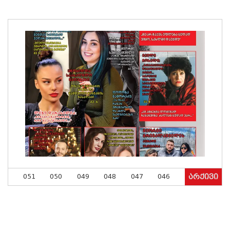
051
050
049
048
047
046
არქივი