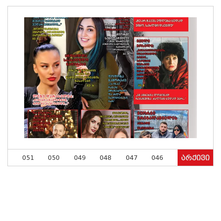
051
050
049
048
047
046
არქივი