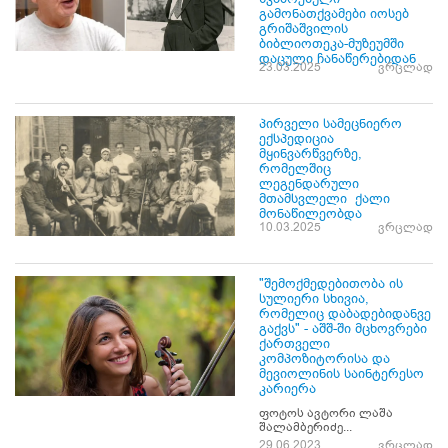
გამონათქვამები იოსებ
გრიშაშვილის
ბიბლიოთეკა-მუზეუმში
დაცული ჩანაწერებიდან
23.03.2025
ვრცლად
პირველი სამეცნიერო
ექსპედიცია
მყინვარწვერზე,
რომელშიც
ლეგენდარული
მთამსვლელი ქალი
მონაწილეობდა
10.03.2025
ვრცლად
"შემოქმედებითობა ის
სულიერი სხივია,
რომელიც დაბადებიდანვე
გაქვს" - აშშ-ში მცხოვრები
ქართველი
კომპოზიტორისა და
მევიოლინის საინტერესო
კარიერა
ფოტოს ავტორი ლაშა
შალამბერიძე...
29.06.2023
ვრცლად