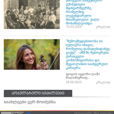
პირველი სამეცნიერო
ექსპედიცია
მყინვარწვერზე,
რომელშიც
ლეგენდარული
მთამსვლელი ქალი
მონაწილეობდა
10.03.2025
ვრცლად
"შემოქმედებითობა ის
სულიერი სხივია,
რომელიც დაბადებიდანვე
გაქვს" - აშშ-ში მცხოვრები
ქართველი
კომპოზიტორისა და
მევიოლინის საინტერესო
კარიერა
ფოტოს ავტორი ლაშა
შალამბერიძე...
29.06.2023
ვრცლად
პოპულარული სიახლეები
სიახლეები ვერ მოიძებნა
მთავარი
რეკლამა