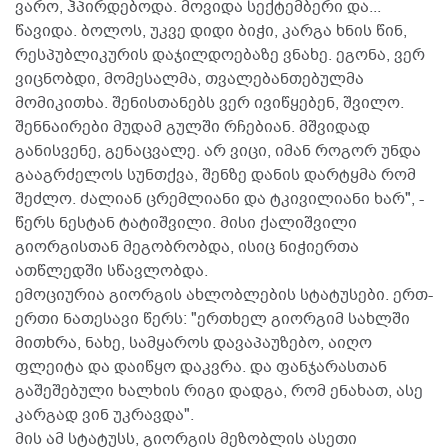
ვარო, ჰპირდებოდა. მოვიდა სექტემბერი და...
წავიდა. ბოლოს, უკვე დიდი ბიჭი, კარგა ხნის წინ,
რესპუბლიკურის დაჯილდოებაზე ვნახე. ეგონა, ვერ
ვიცნობდი, მომესალმა, თვალებანთებულმა
მომიკითხა. შენისთანებს ვერ ივიწყებენ, შვილო.
შენნაირები მუდამ გულში რჩებიან. მშვიდად
განისვენე, გენაცვალე. არ ვიცი, იმან როგორ უნდა
გააგრძელოს სუნთქვა, შენზე დანის დარტყმა რომ
შეძლო. ძალიან ცრემლიანი და ტკივილიანი ხარ", -
წერს ნესტან ტატიშვილი. მისი ქალიშვილი
გიორგისთან მეგობრობდა, ისიც ნიჭიერთა
ათწლედში სწავლობდა.
ემოციურია გიორგის ახლობლების სტატუსები. ერთ-
ერთი ნათესავი წერს: "ერთხელ გიორგიმ სახლში
მითხრა, ნახე, სამყაროს დავაპაუზებო, აიღო
ფლეიტა და დაიწყო დაკვრა. და ფანჯარასთან
გაშეშებული ხალხის რიგი დადგა, რომ ენახათ, ასე
კარგად ვინ უკრავდა".
მის ამ სტატუსს, გიორგის მეზობლის ასეთი