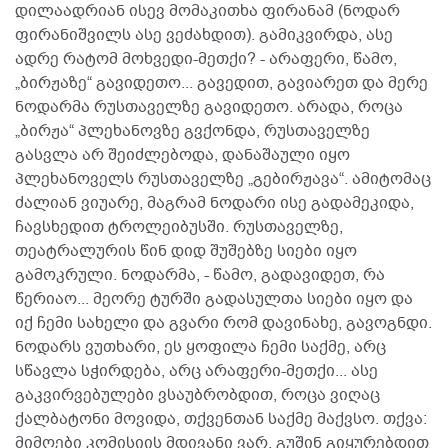
დილაადრიან ისევ მომაკითხა ფირანამ (ნოდარ
ფირანიშვილს ასე ვეძახდით). გამიკვირდა, ასე
ადრე რატომ მოხვედი-მეთქი? - არაფერი, წამო,
„ბირჟაზე“ გავიდეთო... გავედით, გავიარეთ და მერე
ნოდარმა რუსთაველზე გავიდეთო. არადა, როცა
„ბირჟა“ პლეხანოვზე გვქონდა, რუსთაველზე
გასვლა არ შეიძლებოდა, დანაშაული იყო
პლეხანოველს რუსთაველზე „გებირჟავა“. ამიტომაც
ძალიან ვიუარე, მაგრამ ნოდარი ისე გადამეკიდა,
ჩავსხედით ტროლეიბუსში. რუსთაველზე,
თეატრალურის წინ დიდ შუშებზე სიები იყო
გამოკრული. ნოდარმა, - წამო, გადავიდეთ, რა
წერიაო... მეორე ტურში გადასულთა სიები იყო და
იქ ჩემი სახელი და გვარი რომ დავინახე, გავოგნდი.
ნოდარს ვუთხარი, ეს ყოფილა ჩემი საქმე, არც
სწავლა სჭირდება, არც არაფერი-მეთქი... ასე
გაკვირვებულები ვსაუბრობდით, როცა ვიღაც
ქალბატონი მოვიდა, თქვენთან საქმე მაქვსო. თქვა:
მიმღები კომისიის მდივანი ვარ, გუშინ გიყურებდით