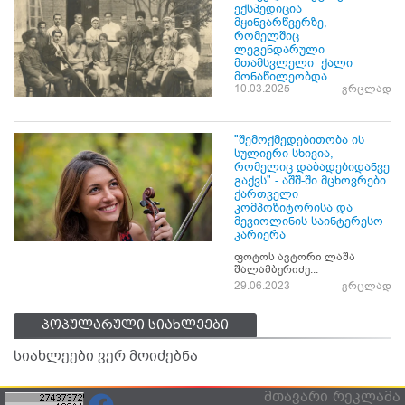
ექსპედიცია
მყინვარწვერზე,
რომელშიც
ლეგენდარული
მთამსვლელი ქალი
მონაწილეობდა
10.03.2025
ვრცლად
"შემოქმედებითობა ის
სულიერი სხივია,
რომელიც დაბადებიდანვე
გაქვს" - აშშ-ში მცხოვრები
ქართველი
კომპოზიტორისა და
მევიოლინის საინტერესო
კარიერა
ფოტოს ავტორი ლაშა
შალამბერიძე...
29.06.2023
ვრცლად
პოპულარული სიახლეები
სიახლეები ვერ მოიძებნა
მთავარი
რეკლამა