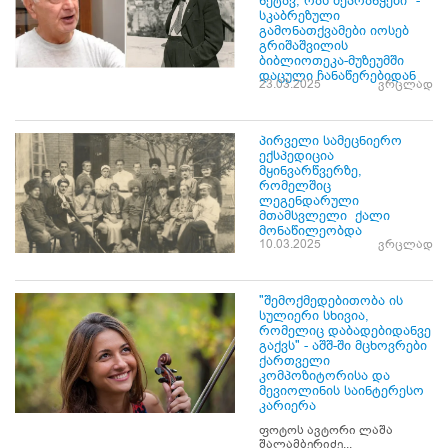
ნეტავ, რას მეპრანჭები" -
სკაბრეზული
გამონათქვამები იოსებ
გრიშაშვილის
ბიბლიოთეკა-მუზეუმში
დაცული ჩანაწერებიდან
23.03.2025
ვრცლად
პირველი სამეცნიერო
ექსპედიცია
მყინვარწვერზე,
რომელშიც
ლეგენდარული
მთამსვლელი ქალი
მონაწილეობდა
10.03.2025
ვრცლად
"შემოქმედებითობა ის
სულიერი სხივია,
რომელიც დაბადებიდანვე
გაქვს" - აშშ-ში მცხოვრები
ქართველი
კომპოზიტორისა და
მევიოლინის საინტერესო
კარიერა
ფოტოს ავტორი ლაშა
შალამბერიძე...