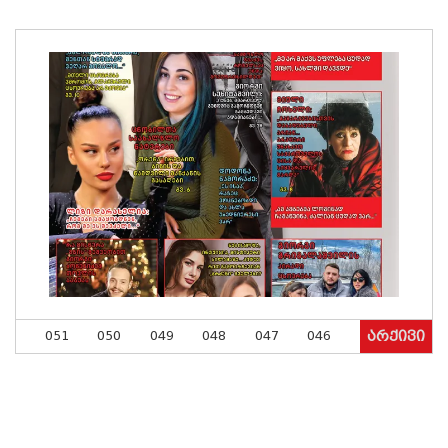
051
050
049
048
047
046
არქივი