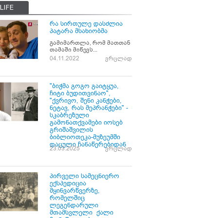
LIFE
რა სირთულე დასძლია
პატარა მსახიობმა
გამიმართლა, რომ მათთან
თამაში მიწევს...
04.11.2022
ვრცლად
"ბიჭმა გოგო გაიტყუა,
ჩიტი ბუდითვინაო",
"ქვრივო, შენი კანჭები,
ნეტავ, რას მეპრანჭები" -
სკაბრეზული
გამონათქვამები იოსებ
გრიშაშვილის
ბიბლიოთეკა-მუზეუმში
დაცული ჩანაწერებიდან
23.03.2025
ვრცლად
პირველი სამეცნიერო
ექსპედიცია
მყინვარწვერზე,
რომელშიც
ლეგენდარული
მთამსვლელი ქალი