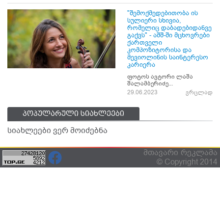
"შემოქმედებითობა ის
სულიერი სხივია,
რომელიც დაბადებიდანვე
გაქვს" - აშშ-ში მცხოვრები
ქართველი
კომპოზიტორისა და
მევიოლინის საინტერესო
კარიერა
ფოტოს ავტორი ლაშა
შალამბერიძე...
29.06.2023
ვრცლად
პოპულარული სიახლეები
სიახლეები ვერ მოიძებნა
მთავარი
რეკლამა
© Copyright 2014