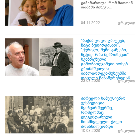
გამიმართლა, რომ მათთან
თამაში მიწევს...
04.11.2022
ვრცლად
"ბიჭმა გოგო გაიტყუა,
ჩიტი ბუდითვინაო",
"ქვრივო, შენი კანჭები,
ნეტავ, რას მეპრანჭები" -
სკაბრეზული
გამონათქვამები იოსებ
გრიშაშვილის
ბიბლიოთეკა-მუზეუმში
დაცული ჩანაწერებიდან
23.03.2025
ვრცლად
პირველი სამეცნიერო
ექსპედიცია
მყინვარწვერზე,
რომელშიც
ლეგენდარული
მთამსვლელი ქალი
მონაწილეობდა
10.03.2025
ვრცლად