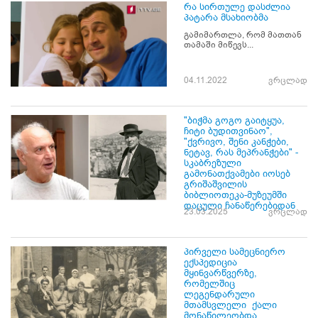
რა სირთულე დასძლია
პატარა მსახიობმა
გამიმართლა, რომ მათთან
თამაში მიწევს...
04.11.2022
ვრცლად
"ბიჭმა გოგო გაიტყუა,
ჩიტი ბუდითვინაო",
"ქვრივო, შენი კანჭები,
ნეტავ, რას მეპრანჭები" -
სკაბრეზული
გამონათქვამები იოსებ
გრიშაშვილის
ბიბლიოთეკა-მუზეუმში
დაცული ჩანაწერებიდან
23.03.2025
ვრცლად
პირველი სამეცნიერო
ექსპედიცია
მყინვარწვერზე,
რომელშიც
ლეგენდარული
მთამსვლელი ქალი
მონაწილეობდა