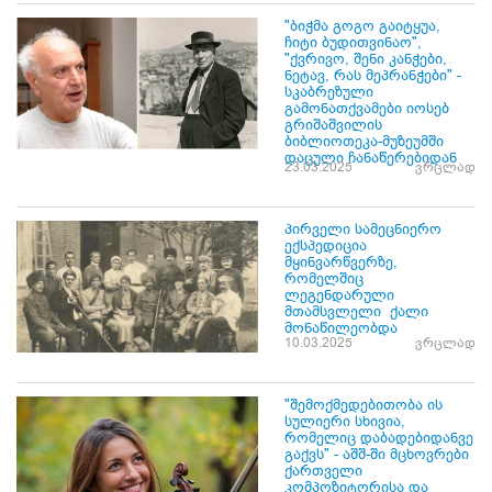
"ბიჭმა გოგო გაიტყუა,
ჩიტი ბუდითვინაო",
"ქვრივო, შენი კანჭები,
ნეტავ, რას მეპრანჭები" -
სკაბრეზული
გამონათქვამები იოსებ
გრიშაშვილის
ბიბლიოთეკა-მუზეუმში
დაცული ჩანაწერებიდან
23.03.2025
ვრცლად
პირველი სამეცნიერო
ექსპედიცია
მყინვარწვერზე,
რომელშიც
ლეგენდარული
მთამსვლელი ქალი
მონაწილეობდა
10.03.2025
ვრცლად
"შემოქმედებითობა ის
სულიერი სხივია,
რომელიც დაბადებიდანვე
გაქვს" - აშშ-ში მცხოვრები
ქართველი
კომპოზიტორისა და