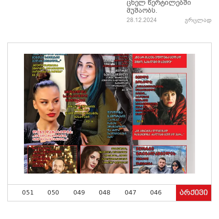
ცხელ წერტილებში
მუშაობს.
28.12.2024
ვრცლად
051
050
049
048
047
046
არქივი