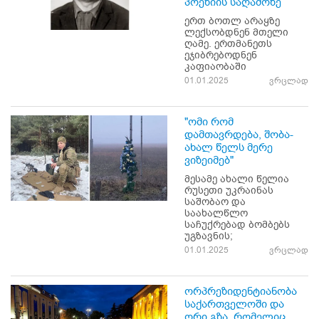
პოეზიის საღამოზე
ერთ ბოთლ არაყზე
ლექსობდნენ მთელი
ღამე. ერთმანეთს
ეჯიბრებოდნენ
კაფიაობაში
01.01.2025
ვრცლად
"ომი რომ
დამთავრდება, შობა-
ახალ წელს მერე
ვიზეიმებ"
მესამე ახალი წელია
რუსეთი უკრაინას
საშობაო და
საახალწლო
საჩუქრებად ბომბებს
უგზავნის;
01.01.2025
ვრცლად
ორპრეზიდენტიანობა
საქართველოში და
ორი გზა, რომელიც