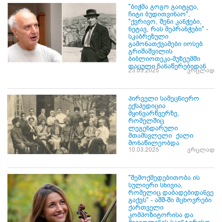
"ბიჭმა გოგო გაიტყუა,
ჩიტი ბუდითვინაო",
"ქვრივო, შენი კანჭები,
ნეტავ, რას მეპრანჭები" -
სკაბრეზული
გამონათქვამები იოსებ
გრიშაშვილის
ბიბლიოთეკა-მუზეუმში
დაცული ჩანაწერებიდან
23.03.2025
ვრცლად
პირველი სამეცნიერო
ექსპედიცია
მყინვარწვერზე,
რომელშიც
ლეგენდარული
მთამსვლელი ქალი
მონაწილეობდა
10.03.2025
ვრცლად
"შემოქმედებითობა ის
სულიერი სხივია,
რომელიც დაბადებიდანვე
გაქვს" - აშშ-ში მცხოვრები
ქართველი
კომპოზიტორისა და