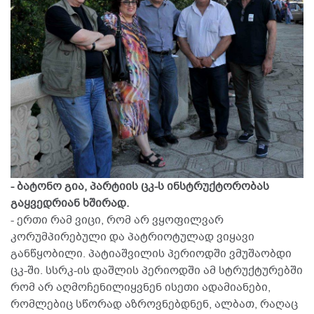
- ბატონო გია, პარტიის ცკ-ს ინსტრუქტორობას
გაყვედრიან ხშირად.
- ერთი რამ ვიცი, რომ არ ვყოფილვარ
კორუმპირებული და პატრიოტულად ვიყავი
განწყობილი. პატიაშვილის პერიოდში ვმუშაობდი
ცკ-ში. სსრკ-ის დაშლის პერიოდში ამ სტრუქტურებში
რომ არ აღმოჩენილიყვნენ ისეთი ადამიანები,
რომლებიც სწორად აზროვნებდნენ, ალბათ, რაღაც