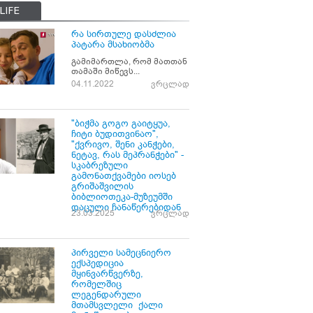
LIFE
რა სირთულე დასძლია
პატარა მსახიობმა
გამიმართლა, რომ მათთან
თამაში მიწევს...
04.11.2022
ვრცლად
"ბიჭმა გოგო გაიტყუა,
ჩიტი ბუდითვინაო",
"ქვრივო, შენი კანჭები,
ნეტავ, რას მეპრანჭები" -
სკაბრეზული
გამონათქვამები იოსებ
გრიშაშვილის
ბიბლიოთეკა-მუზეუმში
დაცული ჩანაწერებიდან
23.03.2025
ვრცლად
პირველი სამეცნიერო
ექსპედიცია
მყინვარწვერზე,
რომელშიც
ლეგენდარული
მთამსვლელი ქალი