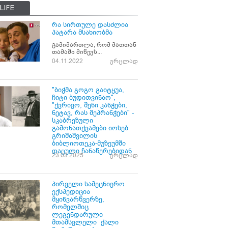
LIFE
რა სირთულე დასძლია
პატარა მსახიობმა
გამიმართლა, რომ მათთან
თამაში მიწევს...
04.11.2022
ვრცლად
"ბიჭმა გოგო გაიტყუა,
ჩიტი ბუდითვინაო",
"ქვრივო, შენი კანჭები,
ნეტავ, რას მეპრანჭები" -
სკაბრეზული
გამონათქვამები იოსებ
გრიშაშვილის
ბიბლიოთეკა-მუზეუმში
დაცული ჩანაწერებიდან
23.03.2025
ვრცლად
პირველი სამეცნიერო
ექსპედიცია
მყინვარწვერზე,
რომელშიც
ლეგენდარული
მთამსვლელი ქალი