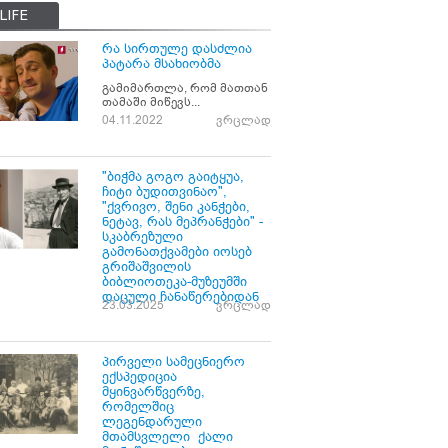
LIFE
რა სირთულე დასძლია
პატარა მსახიობმა
გამიმართლა, რომ მათთან
თამაში მიწევს...
04.11.2022
ვრცლად
"ბიჭმა გოგო გაიტყუა,
ჩიტი ბუდითვინაო",
"ქვრივო, შენი კანჭები,
ნეტავ, რას მეპრანჭები" -
სკაბრეზული
გამონათქვამები იოსებ
გრიშაშვილის
ბიბლიოთეკა-მუზეუმში
დაცული ჩანაწერებიდან
23.03.2025
ვრცლად
პირველი სამეცნიერო
ექსპედიცია
მყინვარწვერზე,
რომელშიც
ლეგენდარული
მთამსვლელი ქალი