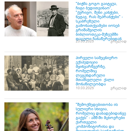
"ბიჭმა გოგო გაიტყუა,
ჩიტი ბუდითვინაო",
"ქვრივო, შენი კანჭები,
ნეტავ, რას მეპრანჭები" -
სკაბრეზული
გამონათქვამები იოსებ
გრიშაშვილის
ბიბლიოთეკა-მუზეუმში
დაცული ჩანაწერებიდან
23.03.2025
ვრცლად
პირველი სამეცნიერო
ექსპედიცია
მყინვარწვერზე,
რომელშიც
ლეგენდარული
მთამსვლელი ქალი
მონაწილეობდა
10.03.2025
ვრცლად
"შემოქმედებითობა ის
სულიერი სხივია,
რომელიც დაბადებიდანვე
გაქვს" - აშშ-ში მცხოვრები
ქართველი
კომპოზიტორისა და
მევიოლინის საინტერესო