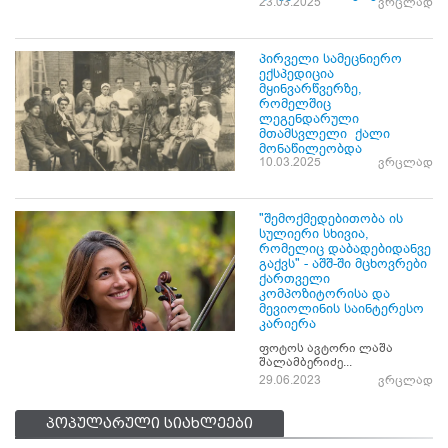
23.03.2025
ვრცლად
პირველი სამეცნიერო
ექსპედიცია
მყინვარწვერზე,
რომელშიც
ლეგენდარული
მთამსვლელი ქალი
მონაწილეობდა
10.03.2025
ვრცლად
"შემოქმედებითობა ის
სულიერი სხივია,
რომელიც დაბადებიდანვე
გაქვს" - აშშ-ში მცხოვრები
ქართველი
კომპოზიტორისა და
მევიოლინის საინტერესო
კარიერა
ფოტოს ავტორი ლაშა
შალამბერიძე...
29.06.2023
ვრცლად
პოპულარული სიახლეები