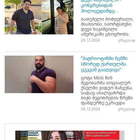
კონგრესიდან
ჰოლივუდამდე...
ბათუმელი მომღერალი,
მსახიობი, სპორტსმენი
დევი ხაჯიშვილი
ამერიკაში ცხოვრობს.
29.12.2024
ვრცლად
"პატრიოტიზმი ჩემში
სწორედ ქართულმა
ცეკვამ გააღვივა"
ცოტა ხნის წინ
მეგობარმა სოციალურ
ქსელში ვიდეო მაჩვენა,
სადაც ახალგაზრდა
ბიჭი მეგობრების წრეში
ფანდურზე უკრავდა
29.12.2024
ვრცლად