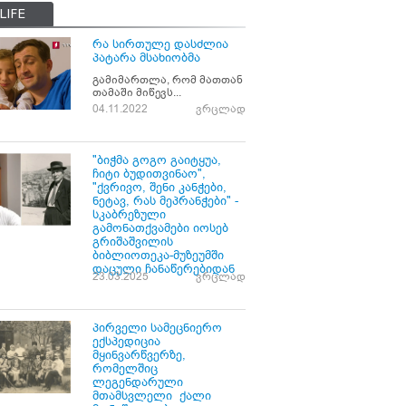
LIFE
რა სირთულე დასძლია
პატარა მსახიობმა
გამიმართლა, რომ მათთან
თამაში მიწევს...
04.11.2022
ვრცლად
"ბიჭმა გოგო გაიტყუა,
ჩიტი ბუდითვინაო",
"ქვრივო, შენი კანჭები,
ნეტავ, რას მეპრანჭები" -
სკაბრეზული
გამონათქვამები იოსებ
გრიშაშვილის
ბიბლიოთეკა-მუზეუმში
დაცული ჩანაწერებიდან
23.03.2025
ვრცლად
პირველი სამეცნიერო
ექსპედიცია
მყინვარწვერზე,
რომელშიც
ლეგენდარული
მთამსვლელი ქალი