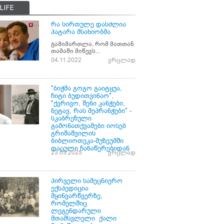
LIFE
რა სირთულე დასძლია
პატარა მსახიობმა
გამიმართლა, რომ მათთან
თამაში მიწევს...
04.11.2022
ვრცლად
"ბიჭმა გოგო გაიტყუა,
ჩიტი ბუდითვინაო",
"ქვრივო, შენი კანჭები,
ნეტავ, რას მეპრანჭები" -
სკაბრეზული
გამონათქვამები იოსებ
გრიშაშვილის
ბიბლიოთეკა-მუზეუმში
დაცული ჩანაწერებიდან
23.03.2025
ვრცლად
პირველი სამეცნიერო
ექსპედიცია
მყინვარწვერზე,
რომელშიც
ლეგენდარული
მთამსვლელი ქალი