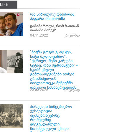
LIFE
რა სირთულე დასძლია
პატარა მსახიობმა
გამიმართლა, რომ მათთან
თამაში მიწევს...
04.11.2022
ვრცლად
"ბიჭმა გოგო გაიტყუა,
ჩიტი ბუდითვინაო",
"ქვრივო, შენი კანჭები,
ნეტავ, რას მეპრანჭები" -
სკაბრეზული
გამონათქვამები იოსებ
გრიშაშვილის
ბიბლიოთეკა-მუზეუმში
დაცული ჩანაწერებიდან
23.03.2025
ვრცლად
პირველი სამეცნიერო
ექსპედიცია
მყინვარწვერზე,
რომელშიც
ლეგენდარული
მთამსვლელი ქალი