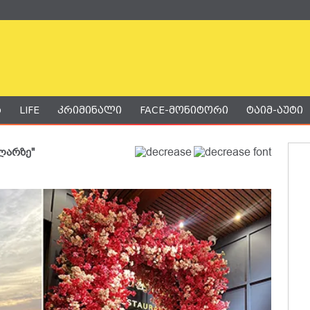
ა
LIFE
კრიმინალი
FACE-მონიტორი
ტაიმ-აუტი
 ლარზე"