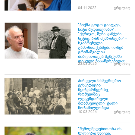
04.11.2022
ვრცლად
"ბიჭმა გოგო გაიტყუა,
ჩიტი ბუდითვინაო",
"ქვრივო, შენი კანჭები,
ნეტავ, რას მეპრანჭები" -
სკაბრეზული
გამონათქვამები იოსებ
გრიშაშვილის
ბიბლიოთეკა-მუზეუმში
დაცული ჩანაწერებიდან
23.03.2025
ვრცლად
პირველი სამეცნიერო
ექსპედიცია
მყინვარწვერზე,
რომელშიც
ლეგენდარული
მთამსვლელი ქალი
მონაწილეობდა
10.03.2025
ვრცლად
"შემოქმედებითობა ის
სულიერი სხივია,