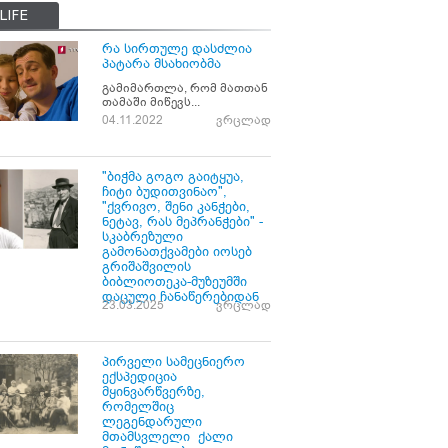
LIFE
რა სირთულე დასძლია
პატარა მსახიობმა
გამიმართლა, რომ მათთან
თამაში მიწევს...
04.11.2022
ვრცლად
"ბიჭმა გოგო გაიტყუა,
ჩიტი ბუდითვინაო",
"ქვრივო, შენი კანჭები,
ნეტავ, რას მეპრანჭები" -
სკაბრეზული
გამონათქვამები იოსებ
გრიშაშვილის
ბიბლიოთეკა-მუზეუმში
დაცული ჩანაწერებიდან
23.03.2025
ვრცლად
პირველი სამეცნიერო
ექსპედიცია
მყინვარწვერზე,
რომელშიც
ლეგენდარული
მთამსვლელი ქალი