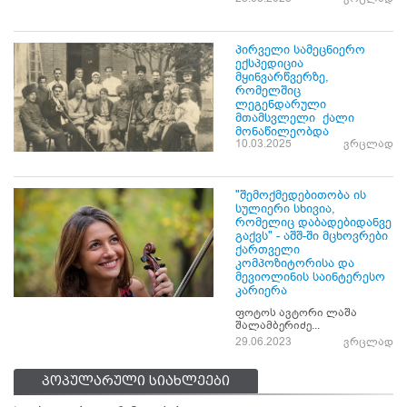
პირველი სამეცნიერო
ექსპედიცია
მყინვარწვერზე,
რომელშიც
ლეგენდარული
მთამსვლელი ქალი
მონაწილეობდა
10.03.2025
ვრცლად
"შემოქმედებითობა ის
სულიერი სხივია,
რომელიც დაბადებიდანვე
გაქვს" - აშშ-ში მცხოვრები
ქართველი
კომპოზიტორისა და
მევიოლინის საინტერესო
კარიერა
ფოტოს ავტორი ლაშა
შალამბერიძე...
29.06.2023
ვრცლად
პოპულარული სიახლეები