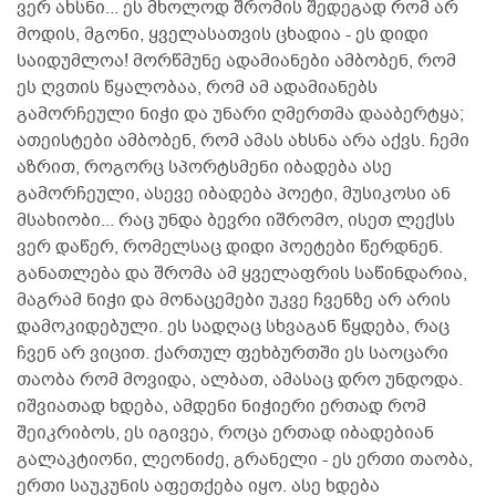
ვერ ახსნი... ეს მხოლოდ შრომის შედეგად რომ არ
მოდის, მგონი, ყველასათვის ცხადია - ეს დიდი
საიდუმლოა! მორწმუნე ადამიანები ამბობენ, რომ
ეს ღვთის წყალობაა, რომ ამ ადამიანებს
გამორჩეული ნიჭი და უნარი ღმერთმა დააბერტყა;
ათეისტები ამბობენ, რომ ამას ახსნა არა აქვს. ჩემი
აზრით, როგორც სპორტსმენი იბადება ასე
გამორჩეული, ასევე იბადება პოეტი, მუსიკოსი ან
მსახიობი... რაც უნდა ბევრი იშრომო, ისეთ ლექსს
ვერ დაწერ, რომელსაც დიდი პოეტები წერდნენ.
განათლება და შრომა ამ ყველაფრის საწინდარია,
მაგრამ ნიჭი და მონაცემები უკვე ჩვენზე არ არის
დამოკიდებული. ეს სადღაც სხვაგან წყდება, რაც
ჩვენ არ ვიცით. ქართულ ფეხბურთში ეს საოცარი
თაობა რომ მოვიდა, ალბათ, ამასაც დრო უნდოდა.
იშვიათად ხდება, ამდენი ნიჭიერი ერთად რომ
შეიკრიბოს, ეს იგივეა, როცა ერთად იბადებიან
გალაკტიონი, ლეონიძე, გრანელი - ეს ერთი თაობა,
ერთი საუკუნის აფეთქება იყო. ასე ხდება