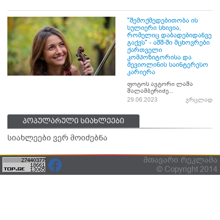
"შემოქმედებითობა ის
სულიერი სხივია,
რომელიც დაბადებიდანვე
გაქვს" - აშშ-ში მცხოვრები
ქართველი
კომპოზიტორისა და
მევიოლინის საინტერესო
კარიერა
ფოტოს ავტორი ლაშა
შალამბერიძე...
29.06.2023
ვრცლად
პოპულარული სიახლეები
სიახლეები ვერ მოიძებნა
მთავარი
რეკლამა
© Copyright 2014