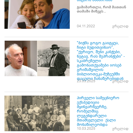
გამიმართლა, რომ მათთან
თამაში მიწევს...
04.11.2022
ვრცლად
"ბიჭმა გოგო გაიტყუა,
ჩიტი ბუდითვინაო",
"ქვრივო, შენი კანჭები,
ნეტავ, რას მეპრანჭები" -
სკაბრეზული
გამონათქვამები იოსებ
გრიშაშვილის
ბიბლიოთეკა-მუზეუმში
დაცული ჩანაწერებიდან
23.03.2025
ვრცლად
პირველი სამეცნიერო
ექსპედიცია
მყინვარწვერზე,
რომელშიც
ლეგენდარული
მთამსვლელი ქალი
მონაწილეობდა
10.03.2025
ვრცლად