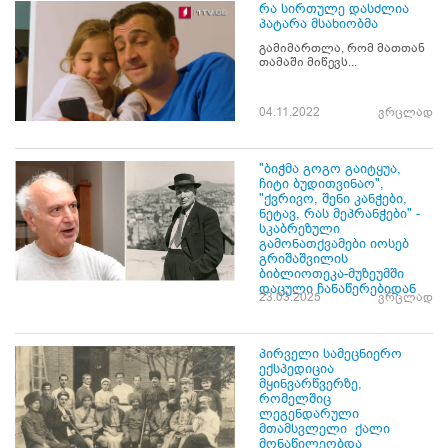
რა სირთულე დასძლია
პატარა მსახიობმა
გამიმართლა, რომ მათთან
თამაში მიწევს...
04.11.2022
ვრცლად
"ბიჭმა გოგო გაიტყუა,
ჩიტი ბუდითვინაო",
"ქვრივო, შენი კანჭები,
ნეტავ, რას მეპრანჭები" -
სკაბრეზული
გამონათქვამები იოსებ
გრიშაშვილის
ბიბლიოთეკა-მუზეუმში
დაცული ჩანაწერებიდან
23.03.2025
ვრცლად
პირველი სამეცნიერო
ექსპედიცია
მყინვარწვერზე,
რომელშიც
ლეგენდარული
მთამსვლელი ქალი
მონაწილეობდა