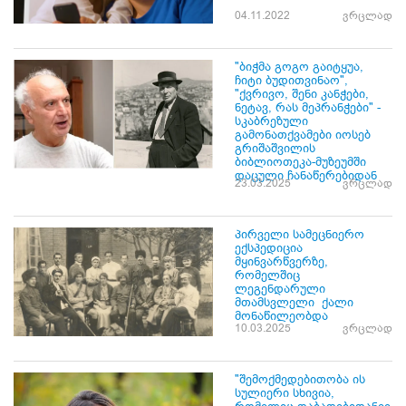
04.11.2022
ვრცლად
"ბიჭმა გოგო გაიტყუა,
ჩიტი ბუდითვინაო",
"ქვრივო, შენი კანჭები,
ნეტავ, რას მეპრანჭები" -
სკაბრეზული
გამონათქვამები იოსებ
გრიშაშვილის
ბიბლიოთეკა-მუზეუმში
დაცული ჩანაწერებიდან
23.03.2025
ვრცლად
პირველი სამეცნიერო
ექსპედიცია
მყინვარწვერზე,
რომელშიც
ლეგენდარული
მთამსვლელი ქალი
მონაწილეობდა
10.03.2025
ვრცლად
"შემოქმედებითობა ის
სულიერი სხივია,