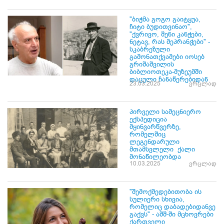
"ბიჭმა გოგო გაიტყუა,
ჩიტი ბუდითვინაო",
"ქვრივო, შენი კანჭები,
ნეტავ, რას მეპრანჭები" -
სკაბრეზული
გამონათქვამები იოსებ
გრიშაშვილის
ბიბლიოთეკა-მუზეუმში
დაცული ჩანაწერებიდან
23.03.2025
ვრცლად
პირველი სამეცნიერო
ექსპედიცია
მყინვარწვერზე,
რომელშიც
ლეგენდარული
მთამსვლელი ქალი
მონაწილეობდა
10.03.2025
ვრცლად
"შემოქმედებითობა ის
სულიერი სხივია,
რომელიც დაბადებიდანვე
გაქვს" - აშშ-ში მცხოვრები
ქართველი