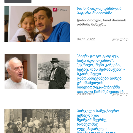
რა სირთულე დასძლია
პატარა მსახიობმა
გამიმართლა, რომ მათთან
თამაში მიწევს...
04.11.2022
ვრცლად
"ბიჭმა გოგო გაიტყუა,
ჩიტი ბუდითვინაო",
"ქვრივო, შენი კანჭები,
ნეტავ, რას მეპრანჭები" -
სკაბრეზული
გამონათქვამები იოსებ
გრიშაშვილის
ბიბლიოთეკა-მუზეუმში
დაცული ჩანაწერებიდან
23.03.2025
ვრცლად
პირველი სამეცნიერო
ექსპედიცია
მყინვარწვერზე,
რომელშიც
ლეგენდარული