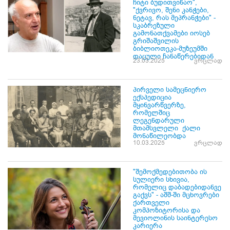
ჩიტი ბუდითვინაო",
"ქვრივო, შენი კანჭები,
ნეტავ, რას მეპრანჭები" -
სკაბრეზული
გამონათქვამები იოსებ
გრიშაშვილის
ბიბლიოთეკა-მუზეუმში
დაცული ჩანაწერებიდან
23.03.2025
ვრცლად
პირველი სამეცნიერო
ექსპედიცია
მყინვარწვერზე,
რომელშიც
ლეგენდარული
მთამსვლელი ქალი
მონაწილეობდა
10.03.2025
ვრცლად
"შემოქმედებითობა ის
სულიერი სხივია,
რომელიც დაბადებიდანვე
გაქვს" - აშშ-ში მცხოვრები
ქართველი
კომპოზიტორისა და
მევიოლინის საინტერესო
კარიერა