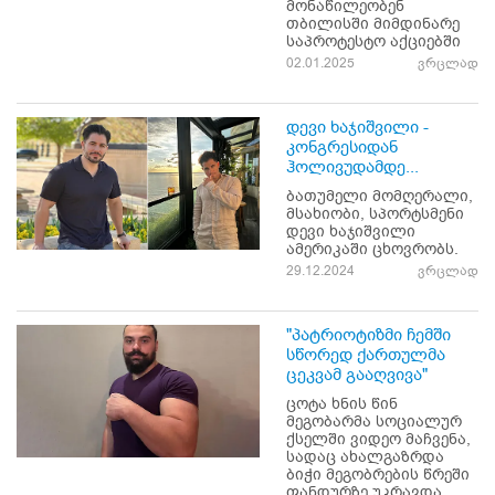
მონაწილეობენ
თბილისში მიმდინარე
საპროტესტო აქციებში
02.01.2025
ვრცლად
დევი ხაჯიშვილი -
კონგრესიდან
ჰოლივუდამდე...
ბათუმელი მომღერალი,
მსახიობი, სპორტსმენი
დევი ხაჯიშვილი
ამერიკაში ცხოვრობს.
29.12.2024
ვრცლად
"პატრიოტიზმი ჩემში
სწორედ ქართულმა
ცეკვამ გააღვივა"
ცოტა ხნის წინ
მეგობარმა სოციალურ
ქსელში ვიდეო მაჩვენა,
სადაც ახალგაზრდა
ბიჭი მეგობრების წრეში
ფანდურზე უკრავდა