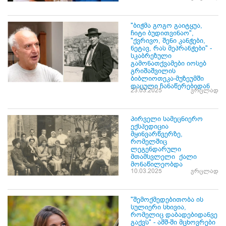
"ბიჭმა გოგო გაიტყუა,
ჩიტი ბუდითვინაო",
"ქვრივო, შენი კანჭები,
ნეტავ, რას მეპრანჭები" -
სკაბრეზული
გამონათქვამები იოსებ
გრიშაშვილის
ბიბლიოთეკა-მუზეუმში
დაცული ჩანაწერებიდან
23.03.2025
ვრცლად
პირველი სამეცნიერო
ექსპედიცია
მყინვარწვერზე,
რომელშიც
ლეგენდარული
მთამსვლელი ქალი
მონაწილეობდა
10.03.2025
ვრცლად
"შემოქმედებითობა ის
სულიერი სხივია,
რომელიც დაბადებიდანვე
გაქვს" - აშშ-ში მცხოვრები