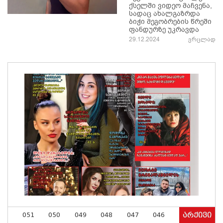
ქსელში ვიდეო მაჩვენა,
სადაც ახალგაზრდა
ბიჭი მეგობრების წრეში
ფანდურზე უკრავდა
29.12.2024
ვრცლად
051
050
049
048
047
046
არქივი