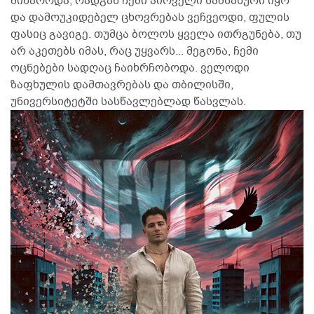
მიხაროდა, რადგან ჩემი პირველი სამსახური იყო
და დამოუკიდებელ ცხოვრებას ვეჩვეოდი, ფულის
ფასიც გავიგე. თუმცა ბოლოს ყველა ითრგუნება, თუ
არ აკეთებს იმას, რაც უყვარს... მეგონა, ჩემი
ოცნებები სადღაც ჩაიხრჩობოდა. ველოდი
ზაფხულის დამთავრებას და თბილისში,
უნივერსიტეტში სასწავლებლად წასვლას.