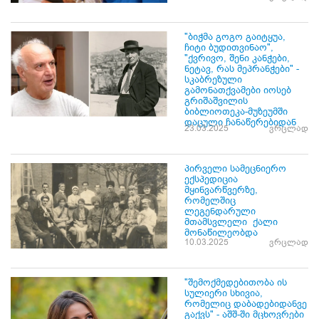
"ბიჭმა გოგო გაიტყუა,
ჩიტი ბუდითვინაო",
"ქვრივო, შენი კანჭები,
ნეტავ, რას მეპრანჭები" -
სკაბრეზული
გამონათქვამები იოსებ
გრიშაშვილის
ბიბლიოთეკა-მუზეუმში
დაცული ჩანაწერებიდან
23.03.2025
ვრცლად
პირველი სამეცნიერო
ექსპედიცია
მყინვარწვერზე,
რომელშიც
ლეგენდარული
მთამსვლელი ქალი
მონაწილეობდა
10.03.2025
ვრცლად
"შემოქმედებითობა ის
სულიერი სხივია,
რომელიც დაბადებიდანვე
გაქვს" - აშშ-ში მცხოვრები